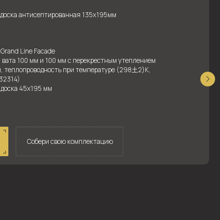
свою комплектацию
Мидл с четырьмя
комнатами Prefab-
технология
от 110 м²
4 спальни
3 санузла