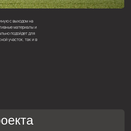
а
ированная 135х195мм
e
00 мм с перекрестным утеплением
ость при температуре (298土2)К,