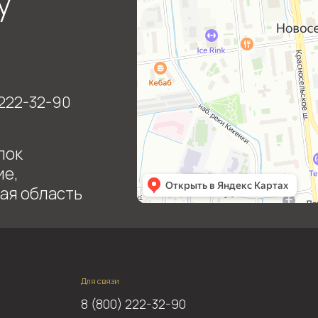
Для связи
8 (800) 222-32-90
vsem_dom@bk.ru
Красносельское шоссе, 16, гор. посёлок
Новоселье, Аннинское гор. поселение,
Ломоносовский район, Ленинградская область
Политика конфиденциальности
Соглашение на обработку
я не являются публичной офертой, так как размещены исключительно с ознакомительной цель
ые индивидуальные обстоятельства (условия).
ерной демонстрацией (визуализацией) результата выполнения работ по строительству дома, 