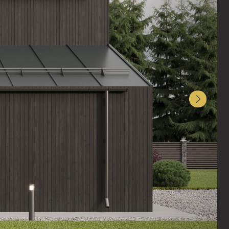
а
ы и
ля
и в