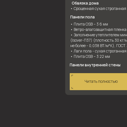
Панели внутренней стены
Читать полностью
Читать полностью
Собери 