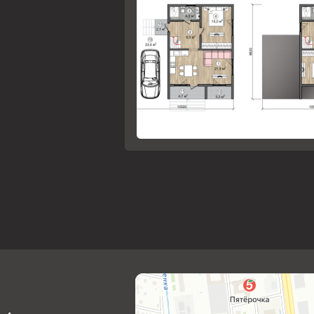
32-90
бласть