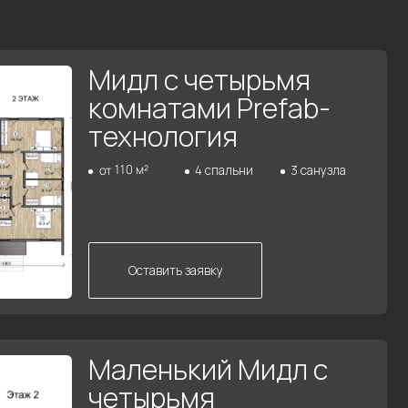
Оставить заявку
Маленький Мидл с
четырьмя
комнатами Prefab-
технология
от 110 м²
4 спальни
2 санузла
Оставить заявку