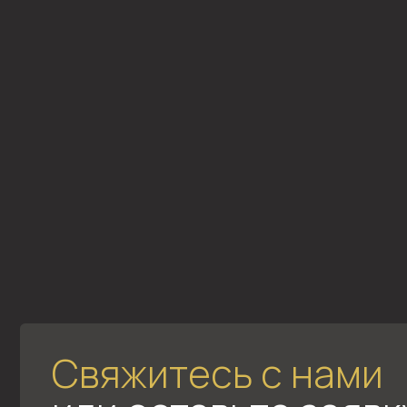
Свяжитесь с нами
или оставьте заявку
Задайте нам любой вопрос, и наши менеджеры
подробно вас проконсультируют
Почта
Телефон
vsem_dom@bk.ru
8 (800) 222-
Адрес
Красносельское шоссе, 16, гор. посёлок
Новоселье, Аннинское гор. поселение,
Ломоносовский район, Ленинградская о