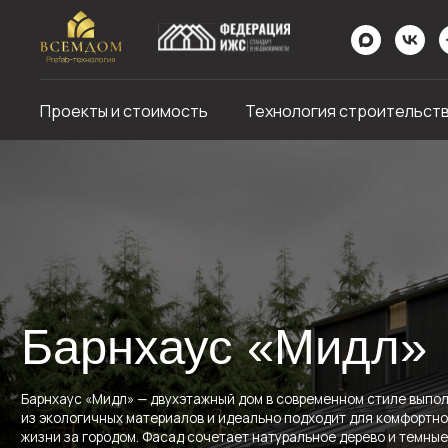
Проекты и стоимость
Технология строительст
Барнхаус «Мидл»
Барнхаус «Мидл» — двухэтажный дом в современном стиле выполнен
из экологичных материалов и идеально подходит для комфортной
жизни за городом. Фасад сочетает натуральное дерево и темные
панели, создавая гармонию с природным окружением. Благодаря
большому остеклению, внутрь попадает максимум естественного
света, а просторные комнаты остаются светлыми и уютными в любое