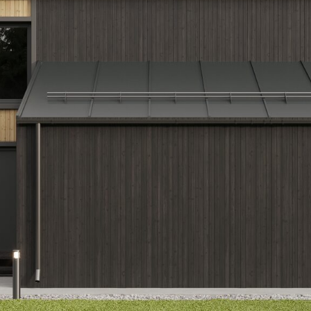
ка включает удобный навес для автомобиля, просторную гостиную с выходом н
ю-столовую и несколько спален на втором этаже. Энергоэффективные материал
я делают дом экономичным в эксплуатации. Такой проект идеально подойдет д
 комфорт и экологичность. Дом гармонично впишется как в лесной участок, так 
современный коттеджный поселок.