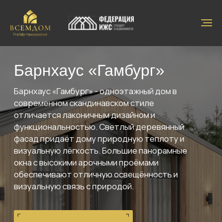
Барнхаус «Гамбург»
Барнхаус «Гамбург» - одноэтажный дом в
современном скандинавском стиле
отличается лаконичным дизайном и
функциональностью. Светлый деревянный
фасад придаёт дому природную теплоту и
визуальную лёгкость. Большие панорамные
окна с высокими арочными проёмами
обеспечивают отличную освещённость и
визуальную связь с природой.
Оставить заявку
Оставить заявку
Стоимость
Площадь
от 5 509 200₽
от 84 м²